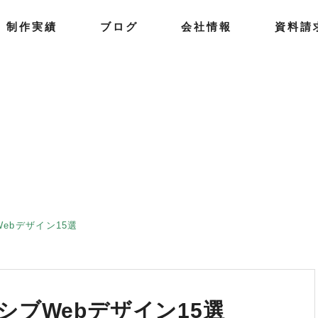
制
作
実
績
ブ
ロ
グ
会
社
情
報
資
料
請
ebデザイン15選
ブWebデザイン15選