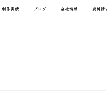
制
作
実
績
ブ
ロ
グ
会
社
情
報
資
料
請