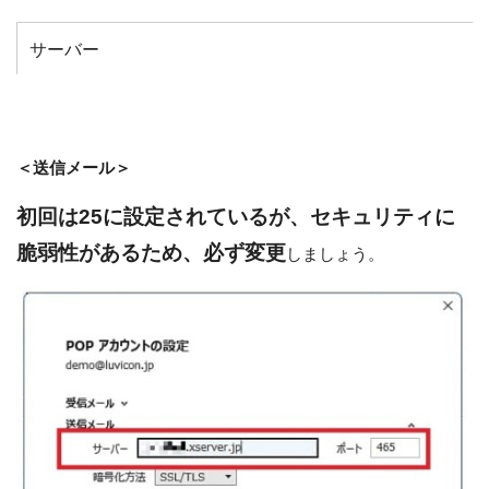
サーバー
ポート（POP）
ポート（IMAP）
＜送信メール＞
初回は25に設定されているが、セキュリティに
このサーバーでは暗号化された接続（SSL / TLS)が必要
脆弱性があるため、必ず変更
しましょう。