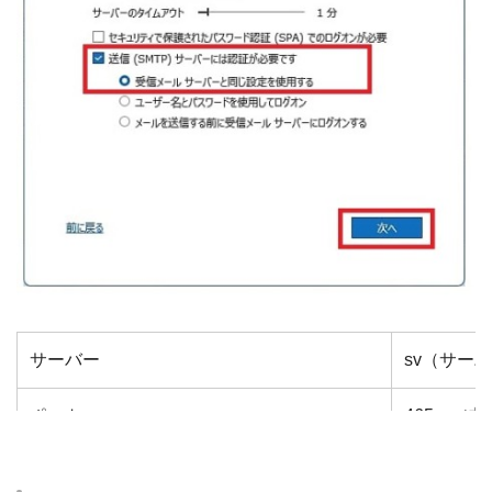
サーバー
sv（サーバー
ポート
465 （非
送信（SMTP）サーバーには認証が必要です
チェック