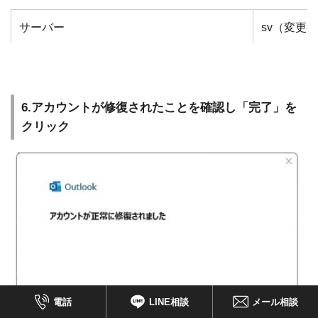
サーバー
sv（変更後の
ポート
465 （非
送信（SMTP）サーバーには認証が必要です
チェック
6.アカウントが修復されたことを確認し「完了」を
クリック
電話
LINE相談
メール相談