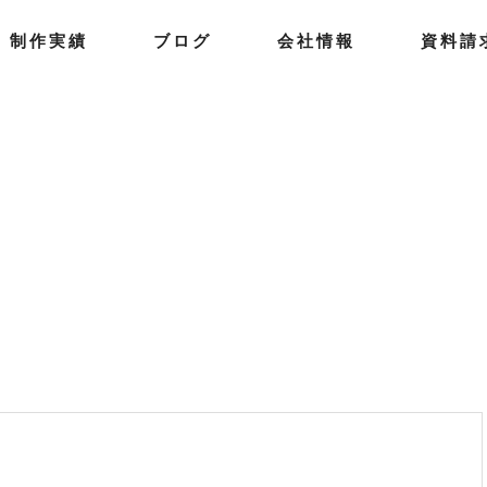
制
作
実
績
ブ
ロ
グ
会
社
情
報
資
料
請