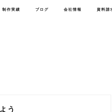
制
作
実
績
ブ
ロ
グ
会
社
情
報
資
料
請
よう