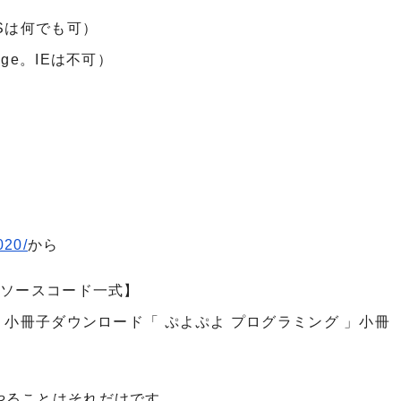
Sは何でも可）
Edge。IEは不可）
020/
から
」ソースコード一式】
」小冊子ダウンロード「 ぷよぷよ プログラミング 」小冊
やることはそれだけです。