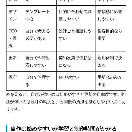
デザ
テンプレート
目的に合わせて調
信頼感に影響
イン
中心
整しやすい
しやすい
SEO
自分で考える
設計ごと相談しや
集客目的なら
・導
必要がある
すい
重要
線
更新
自分で即時対
契約次第で依頼型
運用体制で決
応しやすい
になる
まる
保守
自分で管理す
任せやすい
手離れの差が
る
出る
表を見ると、自作が強いのは始めやすさと更新の自由度です。外
注が強いのは設計の精度と、公開後の負担を減らしやすい点にあ
ります。
自作は始めやすいが学習と制作時間がかかる