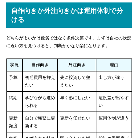
月額型外注は初期費用を抑えやすい
自作向きか外注向きかは運用体制で分
外注で失敗しないために依頼前の整理を済ませる
ける
目的が曖昧だと仕上がりもぶれやすい
見積もりでは公開後の条件まで確認する
どちらがよいかは優劣ではなく条件次第です。まずは自社の状況
に近い方を見つけると、判断がかなり楽になります。
部分外注と月額支援なら無理なく進めやすい
苦手な工程だけ外注する方法もある
状況
自作向き
外注向き
理由
月額支援は公開後の不安を減らしやすい
予算
初期費用を抑え
先に投資して整
出し方が違う
外注前後で迷いやすい実務の質問
たい
えたい
Q1. 文章や写真がまだ揃っていなくても外注相談は
納期
学びながら進め
早く形にしたい
速度差が出やす
できますか？
られる
い
Q2. ドメインやサーバーを制作会社名義で契約する
更新
自分で頻繁に更
更新を任せたい
運用体制が違う
と何が問題になりますか？
頻度
新する
Q3. 自作ツールで作ったサイトを、あとから外注で