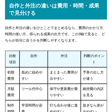
自作と外注の違いは費用・時間・成果
で見分ける
自作と外注の違いをひとことでまとめるなら、費用のかかり方、
時間の使い方、得られる成果の出方です。この3軸で見ると、ど
ちらが自分に合うかを判断しやすくなります。
比較
自作
外注
判断のポイン
項目
ト
初期
低めに始めや
まとまった費用が
予算の出し方
費用
すい
出やすい
が違う
月額
ツール代中心
保守や更新費が乗
維持費の内訳
費用
りやすい
を見る
制作
学習時間が必
打ち合わせ後に進
急ぎなら差が
期間
要
めやすい
出やすい