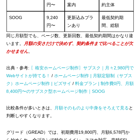
円〜
案内
約主体
SOOG
9,240
更新込みプラ
最低契約期
円〜
ンあり
間、総額
同じ月額型でも、ページ数、更新回数、最低契約期間はかなり違
います。
月額の安さだけで決めず、契約条件まで比べることが欠
かせません
。
出典・参考:
〖格安ホームページ制作〗サブスク｜月々2,980円で
Webサイトが持てる！
/
ホームページ制作 | 月額定額制（サブス
ク）ホームページ制作 | ビズサイ
/
料金プラン | 制作費0円、月額
8,400円〜のサブスク型ホームページ制作｜SOOG
比較条件が多いときは、
月額そのものより中身をそろえて見る
と
判断しやすくなります。
グリード（GREAD）では、初期費用19,800円、月額6,578円か