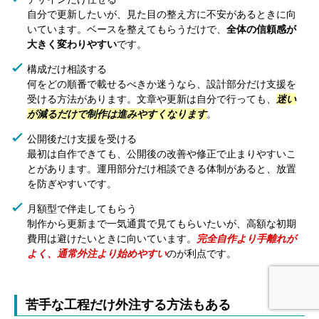
自分で更新したいが、見た目の整え方に不安があるときに向
いています。ベースを整えてもらうだけで、
全体の信頼感が
大きく変わりやすい
です。
構成だけ相談する
何をどの順番で載せるべきか迷うなら、設計部分だけ支援を
受ける方法があります。文章や更新は自分で行っても、
迷い
が減るだけで制作は進みやすくなります
。
公開後だけ支援を受ける
最初は自作できても、公開後の改善や修正で止まりやすいこ
とがあります。運用部分だけ相談できる体制があると、放置
を防ぎやすいです。
月額型で伴走してもらう
制作から更新まで一気通貫で見てもらいたいが、高額な初期
費用は避けたいときに向いています。
完全自作より手離れが
よく、通常外注より始めやすい
のが利点です。



苦手な工程だけ外注する方法もある
資料ダウンロード
電話
お問い合わせ