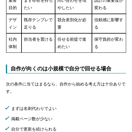
集客
まず存在を持ち
問い合わせを増
設計の重要度が
リニューアルできますか？
目的
たい
やしたい
変わる
Q4. 外注後も自分で更新したい場合、契約前に何を
デザ
既存テンプレで
競合差別化が必
信頼感に影響す
確認すべきですか？
イン
足りる
要
る
Q5. 月額型外注を選ぶときは月額料金以外に何を見
社内
担当者を置ける
任せる前提で進
保守負担が変わ
ればよいですか？
体制
めたい
る
まとめ｜ホームページ制作 外注の判断基準が見える
自作が向くのは小規模で自分で回せる場合
次の条件に当てはまるなら、自作から始める考え方は十分ありで
す。
まずは名刺代わりでよい
掲載ページ数が少ない
自分で更新を続けられる