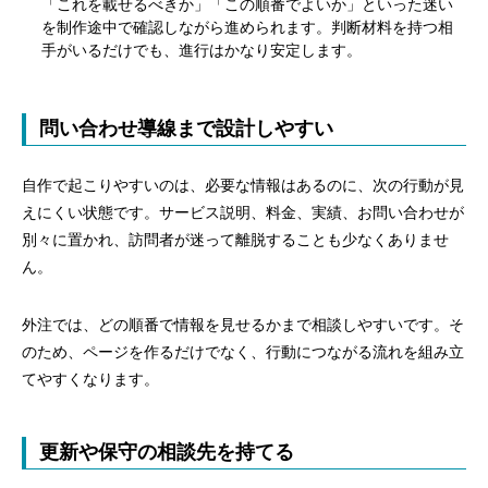
「これを載せるべきか」「この順番でよいか」といった迷い
を制作途中で確認しながら進められます。判断材料を持つ相
手がいるだけでも、進行はかなり安定します。
問い合わせ導線まで設計しやすい
自作で起こりやすいのは、必要な情報はあるのに、次の行動が見
目次
えにくい状態です。サービス説明、料金、実績、お問い合わせが
別々に置かれ、訪問者が迷って離脱することも少なくありませ
ホームページ制作は目的から決めると自作か外注か選
ん。
びやすい
名刺代わりか成果重視かで必要な設計は変わる
外注では、どの順番で情報を見せるかまで相談しやすいです。そ
のため、ページを作るだけでなく、行動につながる流れを組み立
公開後の運用まで含めると選びやすい
てやすくなります。
自作と外注の違いは費用・時間・成果で見分ける
自作は始めやすいが学習と制作時間がかかる
更新や保守の相談先を持てる
外注は費用がかかるぶん設計と実務を任せやすい