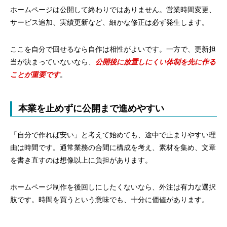
ホームページは公開して終わりではありません。営業時間変更、
外注のメリットは見た目より運用のしやすさに出る
サービス追加、実績更新など、細かな修正は必ず発生します。
問い合わせ導線まで設計しやすい
ここを自分で回せるなら自作は相性がよいです。一方で、更新担
更新や保守の相談先を持てる
当が決まっていないなら、
公開後に放置しにくい体制を先に作る
本業を止めずに公開まで進めやすい
ことが重要です
。
自作向きか外注向きかは運用体制で分ける
本業を止めずに公開まで進めやすい
自作が向くのは小規模で自分で回せる場合
外注が向くのは信頼性と導線が必要な場合
「自分で作れば安い」と考えて始めても、途中で止まりやすい理
由は時間です。通常業務の合間に構成を考え、素材を集め、文章
迷ったら公開後を誰が回すかで決める
を書き直すのは想像以上に負担があります。
費用は制作費より総負担で比べる
ホームページ制作を後回しにしたくないなら、外注は有力な選択
自作は安く見えても時間コストがのる
肢です。時間を買うという意味でも、十分に価値があります。
外注は金額差より作業範囲の差が大きい