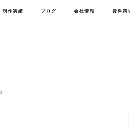
制
作
実
績
ブ
ロ
グ
会
社
情
報
資
料
請
S
様