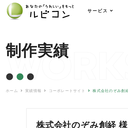
サ
ー
ビ
ス
WORK
制作実績
ホーム
実績情報
コーポレートサイト
株式会社のぞみ創経
株式会社のぞみ創経 様