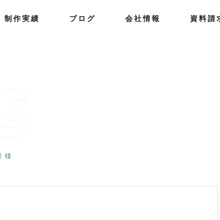
制
作
実
績
ブ
ロ
グ
会
社
情
報
資
料
請
S
 様